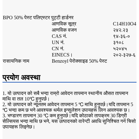
BPO 50% पेस्ट पलिएस्टर पुट्टी हार्डनर
आणविक सूत्र
C14H10O4
आणविक वजन
२४२.२३
CAS नं.
९४-३६-०
UN नं.
३१०८
CN नं.
५२०४५
EINECS।
२०२-३२७-६
रासायनिक नाम
Benzoyl पेरोक्साइड 50% पेस्ट
प्रयोग अवस्था
1. यो उत्पादन को सबै भन्दा राम्रो आवेदन तापमान स्थानीय औसत तापमान
माथि वा तल 10℃ हुनुपर्छ।
2. यो उत्पादन को न्यूनतम आवेदन तापमान 5 ℃ माथि हुनुपर्छ।यदि तापमान 5
℃ भन्दा कम छ भने आवश्यक थर्मल इन्सुलेशन उपायहरू लिन आवश्यक छ।
3. भण्डारण तापमान 30 ℃ कम हुनुपर्छ।यदि कोठाको तापक्रम 30 डिग्री
सेल्सियस भन्दा माथि छ भने, यस उत्पादनको वारेन्टी अवधि सुनिश्चित गर्न चिसो
उपायहरू लिइनेछ।