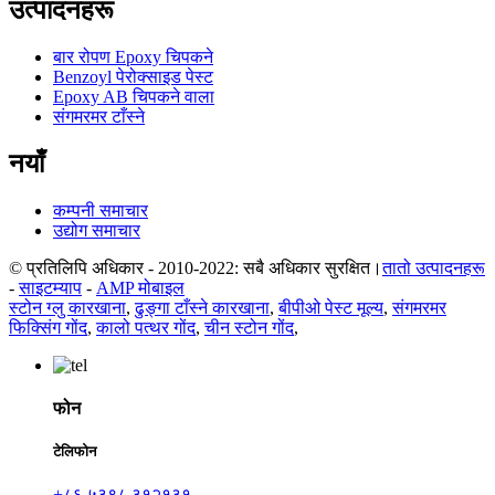
उत्पादनहरू
बार रोपण Epoxy चिपकने
Benzoyl पेरोक्साइड पेस्ट
Epoxy AB चिपकने वाला
संगमरमर टाँस्ने
नयाँ
कम्पनी समाचार
उद्योग समाचार
© प्रतिलिपि अधिकार - 2010-2022: सबै अधिकार सुरक्षित।
तातो उत्पादनहरू
-
साइटम्याप
-
AMP मोबाइल
स्टोन ग्लु कारखाना
,
ढुङ्गा टाँस्ने कारखाना
,
बीपीओ पेस्ट मूल्य
,
संगमरमर
फिक्सिंग गोंद
,
कालो पत्थर गोंद
,
चीन स्टोन गोंद
,
फोन
टेलिफोन
+८६ ५३९८ ३१२१३१