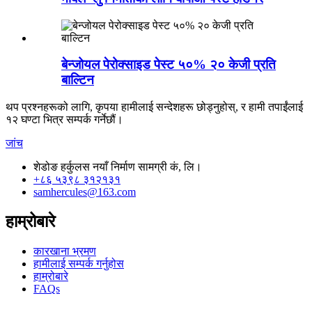
बेन्जोयल पेरोक्साइड पेस्ट ५०% २० केजी प्रति
बाल्टिन
थप प्रश्नहरूको लागि, कृपया हामीलाई सन्देशहरू छोड्नुहोस्, र हामी तपाईंलाई
१२ घण्टा भित्र सम्पर्क गर्नेछौं।
जांच
शेडोङ हर्कुलस नयाँ निर्माण सामग्री कं, लि।
+८६ ५३९८ ३१२१३१
samhercules@163.com
हाम्रोबारे
कारखाना भ्रमण
हामीलाई सम्पर्क गर्नुहोस
हाम्रोबारे
FAQs