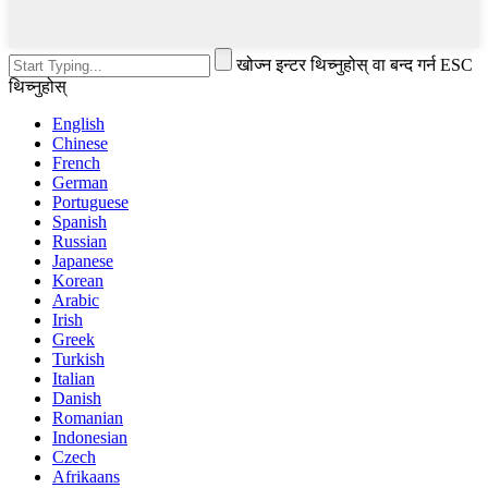
खोज्न इन्टर थिच्नुहोस् वा बन्द गर्न ESC
थिच्नुहोस्
English
Chinese
French
German
Portuguese
Spanish
Russian
Japanese
Korean
Arabic
Irish
Greek
Turkish
Italian
Danish
Romanian
Indonesian
Czech
Afrikaans