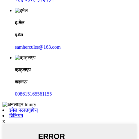
इ-मेल
इ-मेल
samhercules@163.com
व्हाट्सएप
व्हाट्सएप
008615165561155
इमेल पठाउनुहोस्
विलियम
x