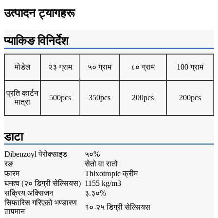
उत्पादन ट्यागहरू
प्याकिङ विनिर्देश
मोडेल
२३ ग्राम
५० ग्राम
८० ग्राम
100 ग्राम
प्रति कार्टन
500pcs
350pcs
200pcs
200pcs
मात्रा
डाटा
Dibenzoyl पेरोक्साइड
५०%
रङ
सेतो वा रातो
फारम
Thixotropic क्रीम
घनत्व (२० डिग्री सेल्सियस)
1155 kg/m3
सक्रिय अक्सिजन
३.३०%
सिफारिस गरिएको भण्डारण
१०-२५ डिग्री सेल्सियस
तापमान