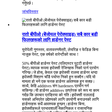
गर्नुपर्छ।
जांच
विस्तार
रातो बीपीओ (बेंजोयल पेरोक्साइड) सबै कार बडी
फिलरहरूको लागि हार्डनर पेस्ट
युरोपेली गुणस्तर, वातावरणमैत्री, लेयरिङ र फेडिङ बिना
नाजुक पेस्ट, एक वर्षको वारेन्टीको साथ！
50% बीपीओ हार्डनर पेस्ट (पलिएस्टर पुट्टी हार्डनर
पेस्ट) व्यापक रूपमा इपोक्सी रेजिनहरू निको पार्न प्रयोग
गरिन्छ।जे होस्, केवल एक इपोक्सी रालमा हार्डनर थप्दा
इपोक्सी मिश्रण चाँडै पर्याप्त निको हुन सक्दैन।यदि यो
मामला हो भने एक फरक हार्डनर आवश्यक हुन सक्छ।
साथै, केहि additives संग hardeners प्रयोग गर्न
सकिन्छ।यी हार्डनर additives उत्प्रेरक को रूप मा काम
गर्दछ कि उपचार प्रक्रिया को गति।इपोक्सी राललाई
यसको अभिप्रेत उद्देश्यको लागि उपयोगी बनाउनको लागि
हार्डनरहरू सधैं आवश्यक हुन्छन्।हार्डनर बिना,
इपोक्सीहरूले प्रभावशाली मेकानिकल र रासायनिक