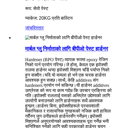
रूप: सेतो पेस्ट
प्याकेज: 20KG प्रति बाल्टिन
जांच
विस्तार
मार्बल ग्लु निर्माताको लागि बीपीओ पेस्ट हार्डनर
Hardener (BPO पेस्ट) व्यापक रूपमा epoxy रेजिन
निको पार्न प्रयोग गरिन्छ।जे होस्, केवल एक इपोक्सी
रालमा हार्डनर थप्दा इपोक्सी मिश्रण चाँडै पर्याप्त निको
हुन सक्दैन।यदि यो मामला हो भने एक फरक हार्डनर
आवश्यक हुन सक्छ।साथै, केहि additives संग
hardeners प्रयोग गर्न सकिन्छ।यी हार्डनर additives
उत्प्रेरक को रूप मा काम गर्दछ कि उपचार प्रक्रिया को
गति।इपोक्सी राललाई यसको अभिप्रेत उद्देश्यको लागि
उपयोगी बनाउनको लागि हार्डनरहरू सधैं आवश्यक
हुन्छन्।हार्डनर बिना, इपोक्सीहरूले प्रभावशाली
मेकानिकल र रासायनिक गुणहरूको नजिक कतै हासिल
गर्दैनन् जुन उनीहरूले हार्डनरसँग गर्नेछन्।इपोक्सी
मिश्रणले अनुप्रयोगको आवश्यकताहरू पूरा गर्नेछ भनी
सुनिश्चित गर्नको लागि सही प्रकारको हार्डनर चयन