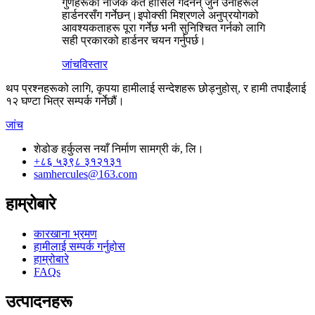
गुणहरूको नजिक कतै हासिल गर्दैनन् जुन उनीहरूले
हार्डनरसँग गर्नेछन्।इपोक्सी मिश्रणले अनुप्रयोगको
आवश्यकताहरू पूरा गर्नेछ भनी सुनिश्चित गर्नको लागि
सही प्रकारको हार्डनर चयन गर्नुपर्छ।
जांच
विस्तार
थप प्रश्नहरूको लागि, कृपया हामीलाई सन्देशहरू छोड्नुहोस्, र हामी तपाईंलाई
१२ घण्टा भित्र सम्पर्क गर्नेछौं।
जांच
शेडोङ हर्कुलस नयाँ निर्माण सामग्री कं, लि।
+८६ ५३९८ ३१२१३१
samhercules@163.com
हाम्रोबारे
कारखाना भ्रमण
हामीलाई सम्पर्क गर्नुहोस
हाम्रोबारे
FAQs
उत्पादनहरू