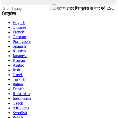
खोज्न इन्टर थिच्नुहोस् वा बन्द गर्न ESC
थिच्नुहोस्
English
Chinese
French
German
Portuguese
Spanish
Russian
Japanese
Korean
Arabic
Irish
Greek
Turkish
Italian
Danish
Romanian
Indonesian
Czech
Afrikaans
Swedish
Polish