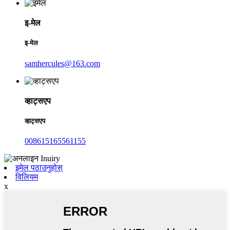
इ-मेल
इ-मेल
samhercules@163.com
व्हाट्सएप
व्हाट्सएप
008615165561155
इमेल पठाउनुहोस्
विलियम
x